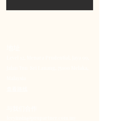
地址
Level 12, Menara Prudential, Jaya 99,
Jalan Tun Sri Lanang, 75100 Melaka,
Malaysia
查看路线
与我们合作
leeyinsin@prupartner.com.my
(+60)
16-646 5891