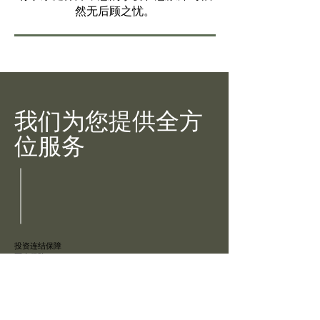
然无后顾之忧。
我们为您提供全方
位服务
投资连结保障
医疗保险
人寿保险
房贷余额定期保险（MLTA）
收入替代保障
伊斯兰投资连结保障（Takaful）
商业保险